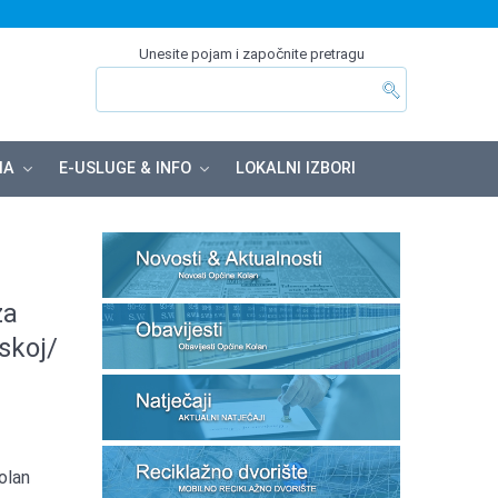
Unesite pojam i započnite pretragu
MA
E-USLUGE & INFO
LOKALNI IZBORI
za
skoj/
olan