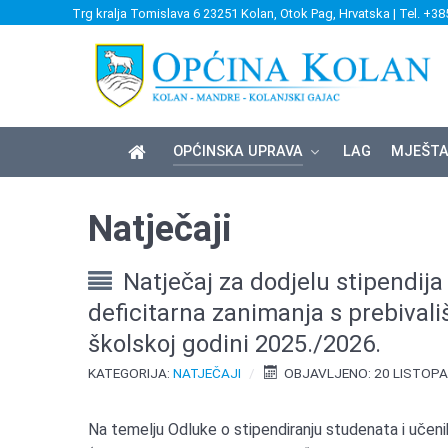
Trg kralja Tomislava 6 23251 Kolan, Otok Pag, Hrvatska | Tel. +38
OPĆINSKA UPRAVA
LAG
MJEŠTA
Natječaji
Natječaj za dodjelu stipendija
deficitarna zanimanja s prebiva
školskoj godini 2025./2026.
KATEGORIJA:
NATJEČAJI
OBJAVLJENO: 20 LISTOPA
Na temelju Odluke o stipendiranju studenata i učeni