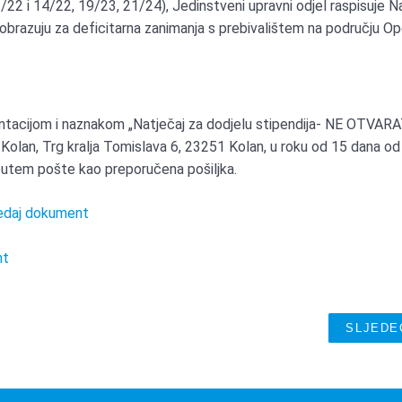
3/22 i 14/22, 19/23, 21/24), Jedinstveni upravni odjel raspisuje N
 obrazuju za deficitarna zanimanja s prebivalištem na području O
ntacijom i naznakom „Natječaj za dodjelu stipendija- NE OTVARA
lan, Trg kralja Tomislava 6, 23251 Kolan, u roku od 15 dana od
 putem pošte kao preporučena pošiljka.
edaj dokument
nt
SLJEDE