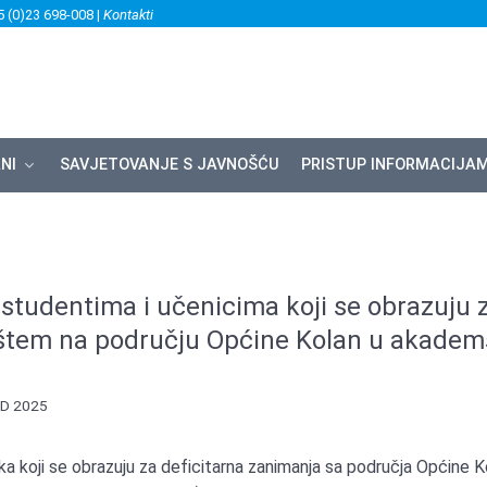
5 (0)23 698-008 |
Kontakti
NI
SAVJETOVANJE S JAVNOŠĆU
PRISTUP INFORMACIJA
 studentima i učenicima koji se obrazuju 
lištem na području Općine Kolan u akadem
D 2025
ka koji se obrazuju za deficitarna zanimanja sa područja Općine K