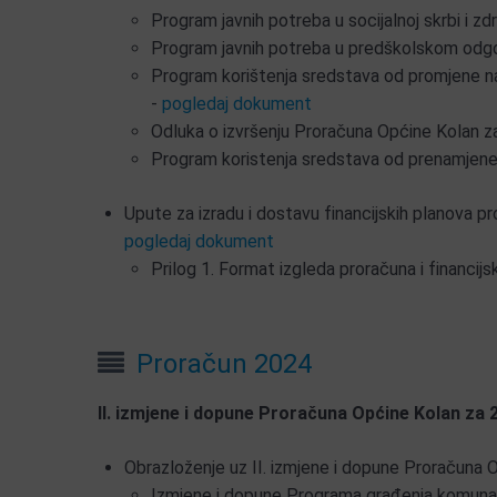
Program javnih potreba u socijalnoj skrbi i z
Program javnih potreba u predškolskom odgoj
Program korištenja sredstava od promjene na
-
pogledaj dokument
Odluka o izvršenju Proračuna Općine Kolan z
Program koristenja sredstava od prenamjene 
Upute za izradu i dostavu financijskih planova p
pogledaj dokument
Prilog 1. Format izgleda proračuna i financij
Proračun 2024
II. izmjene i dopune Proračuna Općine Kolan za 
Obrazloženje uz II. izmjene i dopune Proračuna 
Izmjene i dopune Programa građenja komunaln