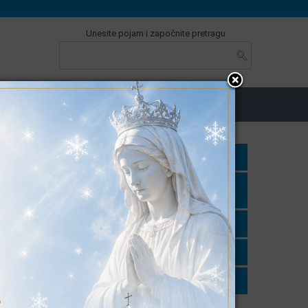
Unesite pojam i započnite pretragu
MA
E-USLUGE & INFO
LOKALNI IZBORI
PRORAČUN
FINANCIJSKI IZVJEŠTAJI I
IZVRŠENJA PRORAČUNA
PRIJEDLOG PRORAČUNA
PRORAČUN U MALOM
jte
DONACIJE I SPONZORSTVA
ument