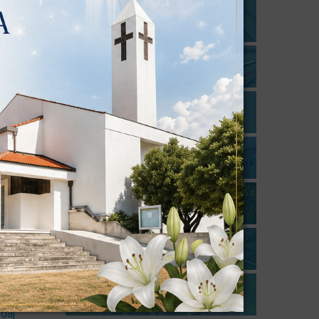
ment
25.
u -
daj