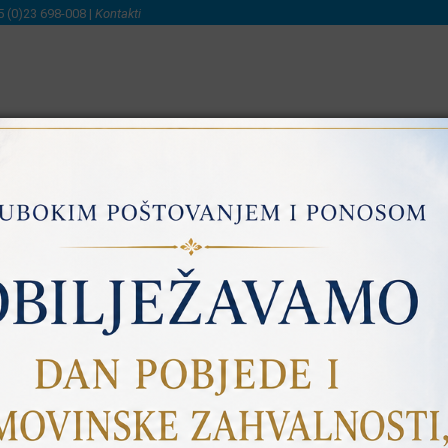
5 (0)23 698-008 |
Kontakti
NI
SAVJETOVANJE S JAVNOŠĆU
PRISTUP INFORMACIJA
ijama za 2027. i 2028. godinu -
pogledajte dokument
a 2026. godinu -
pogledajte dokument
ganizacija civilnog društva Općine Kolan za 2026. godinu -
pogleda
u i obrazovanju Općine Kolan za 2026. godinu -
pogledajte dok