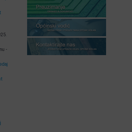
t
025.
nu -
edaj
nt
j