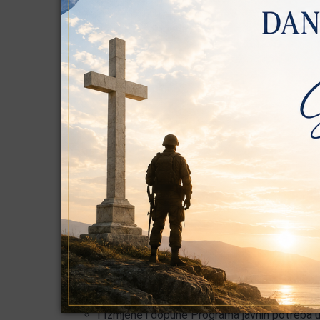
Program javnih potreba u socijalnoj skrbi i z
Program gradnje komunalne infrastrukture O
Program koristenja sredstava od prenamjene 
Program održavanja komunalne infrastruktur
Obrazloženje proračuna za 2026.g. s projekcijam
Proračun 2025
Proračun Općine Kolan za 2025. godinu s projekc
Obrazloženje I Izmjena i dopuna proračuna za 2
I Izmjene i dopune Pograma gradnje komunaln
I Izmjene i dopune Programa javnih potreba u 
godinu -
pogledaj dokument
I Izmjene i dopune Programa javnih potreba 
pogledaj dokument
I Izmjene i dopune Programa javnih potreba u