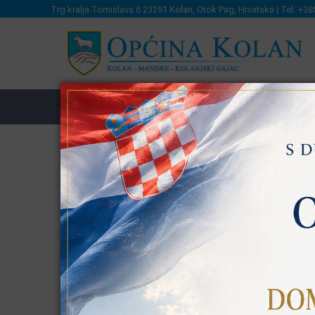
Trg kralja Tomislava 6 23251 Kolan, Otok Pag, Hrvatska | Tel. +38
OPĆINSKA UPRAVA
LAG
MJEŠTA
Proračun
Proračun 2026
Proračun Općine Kolan za 2026. godinu s projekc
Odluka o izvršenju Proračuna Općine Kolan z
Program javnih potreba u kulturi, sportu i or
dokument
Program javnih potreba u predškolskom odgoj