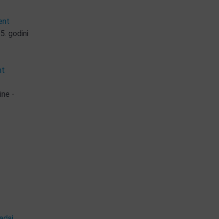
ent
5. godini
nt
ine -
edaj