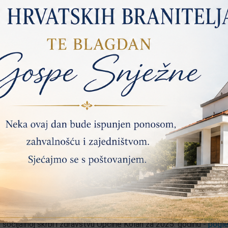
dravstvu Općine Kolan za 2026. godinu -
pogledajte dokument
pćine Kolan za 2026. godinu -
pogledajte dokument
polj. zemljišta Općine Kolan za 2026. godinu -
pogledajte doku
e Općine Kolan za 2026. godinu -
pogledajte dokument
a za 2027. i 2028. godinu -
pogledajte dokument
ijama za 2026. i 2027. godinu -
pogledaj dokument
025.g -
pogledaj dokument
e infrastrukture Općine Kolan u 2025. -
pogledaj dokument
kulturi, sportu i organizacija civilnog društva Općine Kolan za 20
u predškolskom odgoju i obrazovanju Općine Kolan za 2025. godin
 socijalnoj skrbi i zdravstvu Općine Kolan za 2025. godinu -
pogle