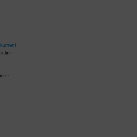
okument
odini -
ine -