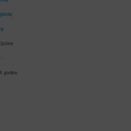
gledaj
aj
 Općine
 -
4. godinu