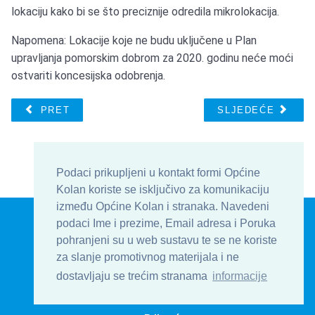
lokaciju kako bi se što preciznije odredila mikrolokacija.
Napomena: Lokacije koje ne budu uključene u Plan
upravljanja pomorskim dobrom za 2020. godinu neće moći
ostvariti koncesijska odobrenja.
PRET
SLJEDEĆE
Podaci prikupljeni u kontakt formi Općine
Kolan koriste se isključivo za komunikaciju
između Općine Kolan i stranaka. Navedeni
© Općina Kolan , Općinska uprava 2016 - 2026
podaci Ime i prezime, Email adresa i Poruka
Develop & Host by
TJstudio.info
pohranjeni su u web sustavu te se ne koriste
za slanje promotivnog materijala i ne
| Uvjeti korištenja
| Kontakt
| Formular
dostavljaju se trećim stranama
informacije
| Impressum