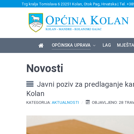
Trg kralja Tomislava 6 23251 Kolan, Otok Pag, Hrvatska | Tel. +38
OPĆINSKA UPRAVA
LAG
MJEŠTA
Novosti
Javni poziv za predlaganje ka
Kolan
KATEGORIJA:
AKTUALNOSTI
OBJAVLJENO: 28 TRA