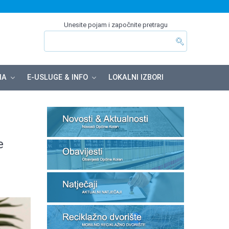
Unesite pojam i započnite pretragu
MA
E-USLUGE & INFO
LOKALNI IZBORI
e