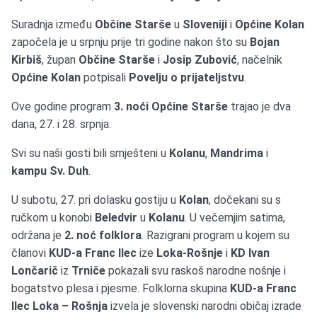
Suradnja između
Občine Starše
u
Sloveniji
i
Općine Kolan
započela je u srpnju prije tri godine nakon što su
Bojan
Kirbiš
, župan
Občine Starše
i
Josip Zubović
, načelnik
Općine Kolan
potpisali
Povelju o prijateljstvu
.
Ove godine program
3. noći Općine Starše
trajao je dva
dana, 27. i 28. srpnja.
Svi su naši gosti bili smješteni u
Kolanu
,
Mandrima
i
kampu Sv. Duh
.
U subotu, 27. pri dolasku gostiju u
Kolan
, dočekani su s
ručkom u konobi
Beledvir
u
Kolanu
. U večernjim satima,
održana je
2. noć folklora
. Razigrani program u kojem su
članovi
KUD-a Franc Ilec
ize
Loka-Rošnje
i
KD Ivan
Lončarič
iz
Trniče
pokazali svu raskoš narodne nošnje i
bogatstvo plesa i pjesme. Folklorna skupina
KUD-a Franc
Ilec Loka – Rošnja
izvela je slovenski narodni običaj izrade