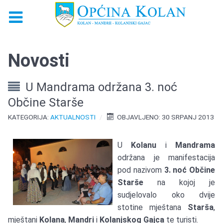
Novosti
U Mandrama održana 3. noć
Občine Starše
KATEGORIJA:
AKTUALNOSTI
OBJAVLJENO: 30 SRPANJ 2013
U
Kolanu
i
Mandrama
održana je manifestacija
pod nazivom
3. noć Občine
Starše
na kojoj je
sudjelovalo oko dvije
stotine mještana
Starša
,
mještani
Kolana
,
Mandri
i
Kolanjskog Gajca
te turisti.