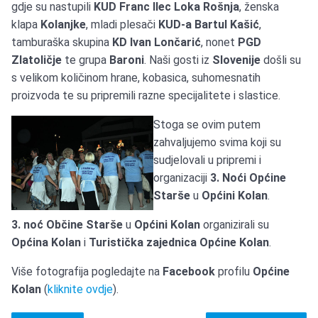
gdje su nastupili
KUD Franc Ilec Loka Rošnja
, ženska
klapa
Kolanjke
, mladi plesači
KUD-a Bartul Kašić
,
tamburaška skupina
KD Ivan Lončarić
, nonet
PGD
Zlatoličje
te grupa
Baroni
. Naši gosti iz
Slovenije
došli su
s velikom količinom hrane, kobasica, suhomesnatih
proizvoda te su pripremili razne specijalitete i slastice.
Stoga se ovim putem
zahvaljujemo svima koji su
sudjelovali u pripremi i
organizaciji
3. Noći Općine
Starše
u
Općini Kolan
.
3. noć Občine Starše
u
Općini Kolan
organizirali su
Općina Kolan
i
Turistička zajednica Općine Kolan
.
Više fotografija pogledajte na
Facebook
profilu
Općine
Kolan
(
kliknite ovdje
).