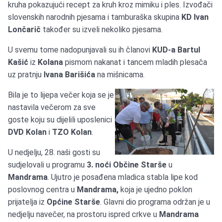
kruha pokazujući recept za kruh kroz mimiku i ples. Izvođači
slovenskih narodnih pjesama i tamburaška skupina
KD Ivan
Lončarič
također su izveli nekoliko pjesama.
U svemu tome nadopunjavali su ih članovi
KUD-a Bartul
Kašić
iz
Kolana
pismom nakanat i tancem mladih plesača
uz pratnju
Ivana Barišića
na mišnicama.
Bila je to lijepa večer koja se je
nastavila večerom za sve
goste koju su dijelili uposlenici
DVD Kolan
i
TZO Kolan
.
U nedjelju, 28. naši gosti su
sudjelovali u programu
3. noći Občine Starše
u
Mandrama
. Ujutro je posađena mladica stabla lipe kod
poslovnog centra u
Mandrama,
koja je ujedno poklon
prijatelja iz
Općine Starše
. Glavni dio programa održan je u
nedjelju navečer, na prostoru ispred crkve u
Mandrama