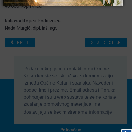
48 000 Koprivnica.
Rukovoditeljica Podružnice:
Nada Murgić, dipl. inž. agr.
PRET
SLJEDEĆE
Podaci prikupljeni u kontakt formi Općine
Kolan koriste se isključivo za komunikaciju
između Općine Kolan i stranaka. Navedeni
© Općina Kolan , Općinska uprava 2016 - 2026
podaci Ime i prezime, Email adresa i Poruka
Develop & Host by
TJstudio.info
pohranjeni su u web sustavu te se ne koriste
za slanje promotivnog materijala i ne
| Uvjeti korištenja
| Kontakt
| Formular
dostavljaju se trećim stranama
informacije
| Impressum
Prihvaćam
Na vrh