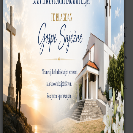
obavještava sve zainteresirane da je izrađen uređajni
elaborat za g.j. „PAŠKE ŠUME“ za razdoblje od deset
godina (1.1. 20115. – 31.12.2024.). Gospodarska jedinica
„PAŠKE ŠUME“ u prostornom smislu obuhvaća katastarske
općine: BARBATI, DINJIŠKA, KOLAN, NOVALJA, PAG, LUN.
Svi zainteresirani građani, udruge i ustanove mogu Program
gospodarenja šumama šumoposjednika pogledati u
prostorijama gradova Pag i Novalja i općina Kolan i Povljana
od 12. do 28. listopada 2016. radnim danom od 8:00 do
13:00 sati
.
JAVNA RASPRAVA održat će se 2. studenog 2016. god.
u slijedećim terminima: Grad Novalja u 11:00 sati,
Općina Kolan u 12:00 sati, Grad Pag u 13.00 i Općina
Povljana u14:00 sati.
Primjedbe i prijedlozi, u pisanom obliku, mogu se predati za
vrijeme trajanja uvida, ili poslati poštom, na adresu UŠP
Koprivnica, Odjel za uređivanje šuma, Ivana Meštrovića 28,