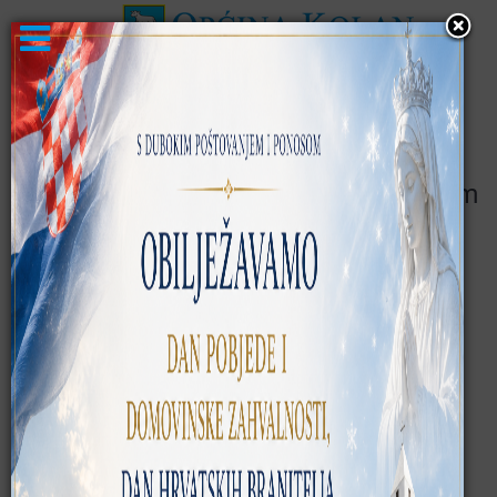
Novosti
OBAVIJEST o ponovljenom Javnom
uvidu i Javnoj raspravi
KATEGORIJA:
AKTUALNOSTI
OBJAVLJENO: 07 LISTOPAD 2016
o prijedlogu Programa
gospodarenja za šume
šumoposjednika za
gospodarsku jedinicu
„PAŠKE ŠUME“.
Savjetodavna služba