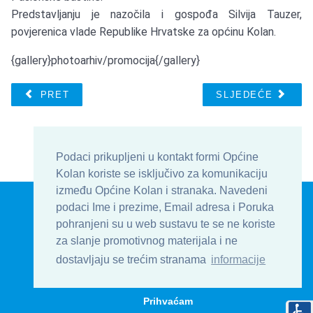
Predstavljanju je nazočila i gospođa Silvija Tauzer,
povjerenica vlade Republike Hrvatske za općinu Kolan.
{gallery}photoarhiv/promocija{/gallery}
PRET
SLJEDEĆE
Podaci prikupljeni u kontakt formi Općine
Kolan koriste se isključivo za komunikaciju
između Općine Kolan i stranaka. Navedeni
© Općina Kolan , Općinska uprava 2016 - 2026
podaci Ime i prezime, Email adresa i Poruka
Develop & Host by
TJstudio.info
pohranjeni su u web sustavu te se ne koriste
za slanje promotivnog materijala i ne
| Uvjeti korištenja
| Kontakt
| Formular
dostavljaju se trećim stranama
informacije
| Impressum
Prihvaćam
Na vrh