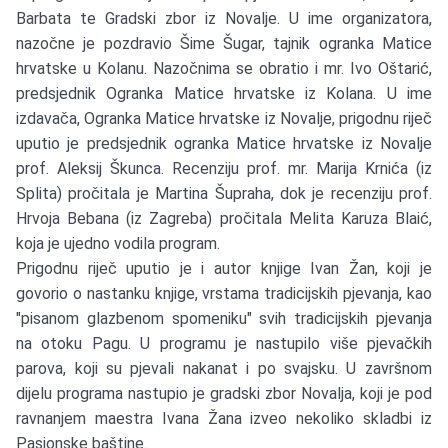
Barbata te Gradski zbor iz Novalje. U ime organizatora,
nazočne je pozdravio Šime Šugar, tajnik ogranka Matice
hrvatske u Kolanu. Nazočnima se obratio i mr. Ivo Oštarić,
predsjednik Ogranka Matice hrvatske iz Kolana. U ime
izdavača, Ogranka Matice hrvatske iz Novalje, prigodnu riječ
uputio je predsjednik ogranka Matice hrvatske iz Novalje
prof. Aleksij Škunca. Recenziju prof. mr. Marija Krnića (iz
Splita) pročitala je Martina Šupraha, dok je recenziju prof.
Hrvoja Bebana (iz Zagreba) pročitala Melita Karuza Blaić,
koja je ujedno vodila program.
Prigodnu riječ uputio je i autor knjige Ivan Žan, koji je
govorio o nastanku knjige, vrstama tradicijskih pjevanja, kao
"pisanom glazbenom spomeniku" svih tradicijskih pjevanja
na otoku Pagu. U programu je nastupilo više pjevačkih
parova, koji su pjevali nakanat i po svajsku. U završnom
dijelu programa nastupio je gradski zbor Novalja, koji je pod
ravnanjem maestra Ivana Žana izveo nekoliko skladbi iz
Pasionske baštine.