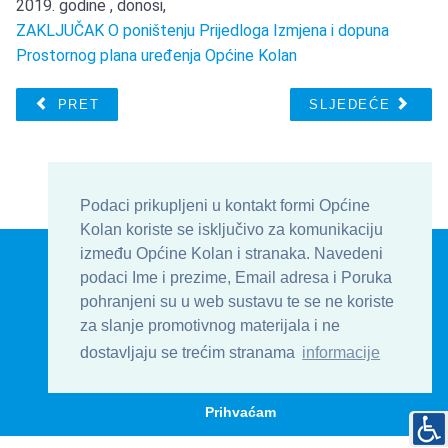
2019. godine , donosi,
ZAKLJUČAK O poništenju Prijedloga Izmjena i dopuna
Prostornog plana uređenja Općine Kolan
PRET
SLJEDEĆE
Podaci prikupljeni u kontakt formi Općine
Kolan koriste se isključivo za komunikaciju
© Općina Kolan , Općinska uprava 2016 - 2026
između Općine Kolan i stranaka. Navedeni
Develop & Host by
TJstudio.info
podaci Ime i prezime, Email adresa i Poruka
pohranjeni su u web sustavu te se ne koriste
| Uvjeti korištenja
| Kontakt
| Formular
za slanje promotivnog materijala i ne
| Impressum
dostavljaju se trećim stranama
informacije
Na vrh
Prihvaćam