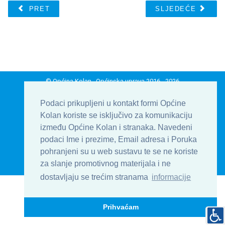
PRET
SLJEDEĆE
© Općina Kolan , Općinska uprava 2016 - 2026
Develop & Host by
TJstudio.info
Podaci prikupljeni u kontakt formi Općine
Kolan koriste se isključivo za komunikaciju
| Uvjeti korištenja
| Kontakt
| Formular
između Općine Kolan i stranaka. Navedeni
| Impressum
podaci Ime i prezime, Email adresa i Poruka
pohranjeni su u web sustavu te se ne koriste
Na vrh
za slanje promotivnog materijala i ne
dostavljaju se trećim stranama
informacije
Prihvaćam