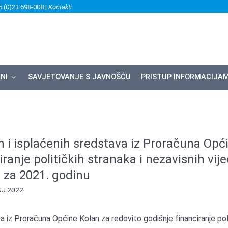
5 (0)23 698-008 |
Kontakti
NI
SAVJETOVANJE S JAVNOŠĆU
PRISTUP INFORMACIJA
h i isplaćenih sredstava iz Proračuna Opć
ranje političkih stranaka i nezavisnih vij
 za 2021. godinu
NJ 2022
a iz Proračuna Općine Kolan za redovito godišnje financiranje pol