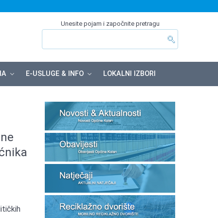
Unesite pojam i započnite pretragu
MA
E-USLUGE & INFO
LOKALNI IZBORI
ine
ećnika
itičkih