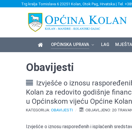
Trg kralja Tomislava 6 23251 Kolan, Otok Pag, Hrvatska | Tel. +38
OPĆINSKA UPRAVA
LAG
MJEŠTA
Obavijesti
Izvješće o iznosu raspoređeni
Kolan za redovito godišnje financi
u Općinskom vijeću Općine Kolan
KATEGORIJA:
OBAVIJESTI
OBJAVLJENO: 20 TRAVA
Izvješće o iznosu raspoređenih i isplaćenih sredstav