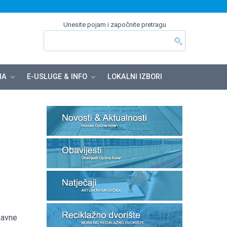
Unesite pojam i započnite pretragu
MA
E-USLUGE & INFO
LOKALNI IZBORI
žavne