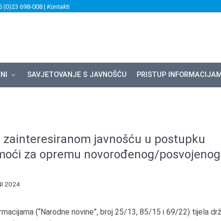
5 (0)23 698-008 |
Kontakti
NI
SAVJETOVANJE S JAVNOŠĆU
PRISTUP INFORMACIJA
a zainteresiranom javnošću u postupku
omoći za opremu novorođenog/posvojenog
I 2024
macijama (“Narodne novine”, broj 25/13, 85/15 i 69/22) tijela dr