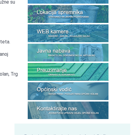
dužne su
teta.
anoj
olan, Trg