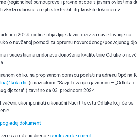
ručne (regionalne) samouprave i pravne osobe s javnim ovlastima 
ih akata odnosno drugih strateških ili planskih dokumenta.
udenog 2024. godine objavljuje Javni poziv za savjetovanje sa
dluke o novčanoj pomoći za opremu novorođenog/posvojenog dje
zima i sugestijama pridonesu donošenju kvalitetnije Odluke o novč
a.
isanom obliku na propisanom obrascu poslati na adresu Općina K
dina@kolan.hr
.
(s naznakom: "Savjetovanja s javnošću – „Odluka o
 djeteta" ) završno sa 03. prosincem 2024.
 prihvaćeni, ukomponirati u konačni Nacrt teksta Odluke koji će se
enje.
-
pogledaj dokument
i za novorođenu dijecu -
pogledaj dokument