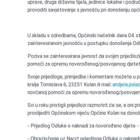
uprave, druga državna tijela, jedinice lokalne i pod
provoditi savjetovanje s javnošću pri donošenju opć
U skladu s odredbama, Općinski načelnik dana 04. st
zainteresiranom javnošću u postupku donošenja O
Poziva se zainteresirana javnost da svojim prijedlo
pomoći za opremu novorođenog/posvojenog djetet
Svoje prijedloge, primjedbe i komentare možete u p
kralja Tomislava 6, 23251 Kolan ili mail:
andjela.pala
novčanoj pomoći za opremu novorođenog/posvojenog
Svi u roku pristigli prijedlozi razmotrit će se, a oni
proslijediti Općinskom vijeću Općine Kolan na donoš
- Prijedlog Odluke o naknadi za novorođeno dijete 
- Obrazloženje uz Nacrt prijedloga Odluke o naknad