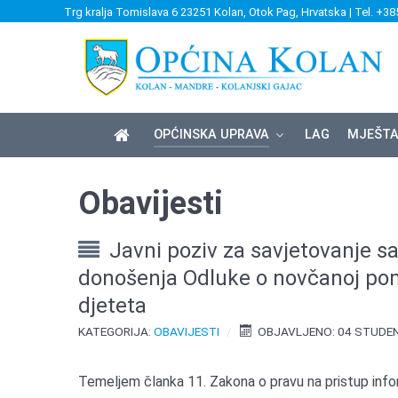
Trg kralja Tomislava 6 23251 Kolan, Otok Pag, Hrvatska | Tel. +38
OPĆINSKA UPRAVA
LAG
MJEŠTA
Obavijesti
Javni poziv za savjetovanje s
donošenja Odluke o novčanoj p
djeteta
KATEGORIJA:
OBAVIJESTI
OBJAVLJENO: 04 STUDEN
Temeljem članka 11. Zakona o pravu na pristup infor