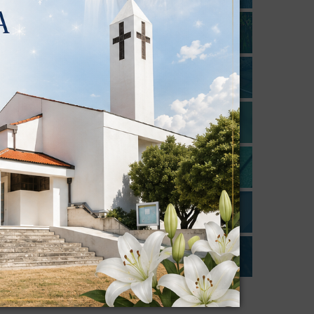
tu:
n (za
je na
6, 11,00.