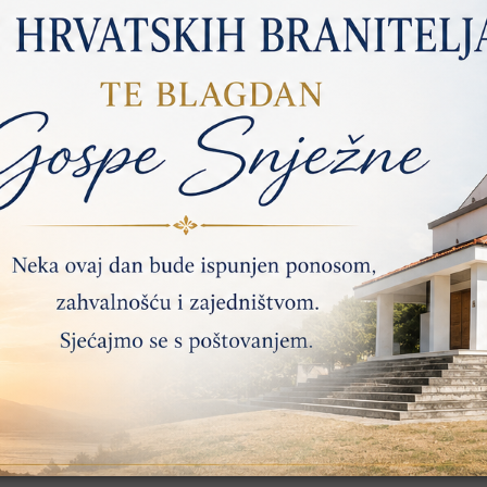
ene i dopune Prostornog plana uređenja Općine Kolan
 i dopune Prostornog plana uređenja Općine Kolan, u daljnjem teks
rijedloga izmjene i dopune Prostornog plana uređenja Općine Kola
: 2198-33-01/01-26-37 od 11.05.2026.
o s danom 22.05.2026.
026., a završetak 22.05.2026. Javni uvid u Prijedlog Plana moguć 
00-13,00.
dana 20.05.2026. na lokaciji: OPĆINA KOLAN, Trg kralja Tomislava 
lja izrade:
https://www.kolan.hr/
, te u Informacijskom sustavu
za vrijeme trajanja javne rasprave: