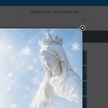
Unesite pojam i započnite pretragu
MA
E-USLUGE & INFO
LOKALNI IZBORI
ana
7/23)