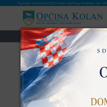
Trg kralja Tomislava 6 23251 Kolan, Otok Pag, Hrvatska | Tel. +38
OPĆINSKA UPRAVA
LAG
MJEŠTA
Obavijesti
Obavijest o javnoj raspravi o 
uređenja Općine Kolan
KATEGORIJA:
OBAVIJESTI
OBJAVLJENO: 12 SVIBAN
Na temelju članka 96. Zakona o prostornom uređenj
nadležno tijelo: Zadarska županija, Općina Kolan, Jed