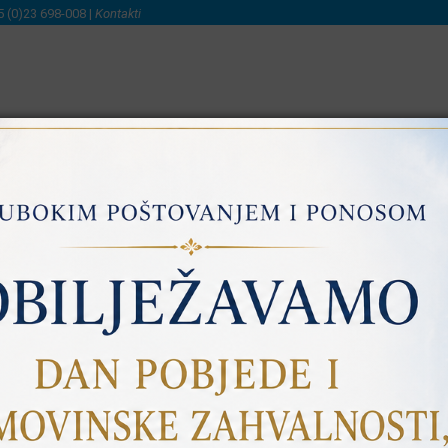
5 (0)23 698-008 |
Kontakti
NI
SAVJETOVANJE S JAVNOŠĆU
PRISTUP INFORMACIJA
Prijedlogu izmjene i dopune Prostornog pl
J 2026
u (Narodne novine broj 153/13, 65/17, 114/18, 39/19, 98/19 i 6
instveni upravni odjel, u daljnjem tekstu: Nositelj izrade