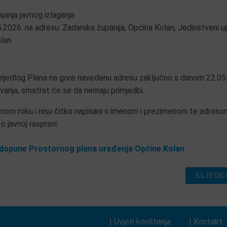
ajanja javnog izlaganja
.2026. na adresu: Zadarska županija, Općina Kolan, Jedinstveni u
olan
 Prijedlog Plana na gore navedenu adresu zaključno s danom 22.05
anja, smatrat će se da nemaju primjedbi.
vrđenom roku i nisu čitko napisani s imenom i prezimenom te adres
o javnoj raspravi.
i dopune Prostornog plana uređenja Općine Kolan
SLJEDE
| Uvjeti korištenja
| Kontakt