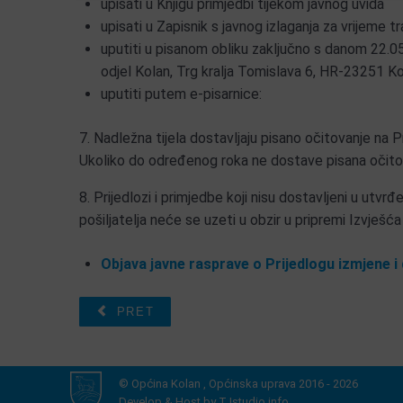
upisati u Knjigu primjedbi tijekom javnog uvida
upisati u Zapisnik s javnog izlaganja za vrijeme tr
uputiti u pisanom obliku zaključno s danom 22.05
odjel Kolan, Trg kralja Tomislava 6, HR-23251 K
uputiti putem e-pisarnice:
7. Nadležna tijela dostavljaju pisano očitovanje na
Ukoliko do određenog roka ne dostave pisana očitov
8. Prijedlozi i primjedbe koji nisu dostavljeni u ut
pošiljatelja neće se uzeti u obzir u pripremi Izvješća 
Objava javne rasprave o Prijedlogu izmjene 
PRET
© Općina Kolan , Općinska uprava 2016 - 2026
Develop & Host by
TJstudio.info