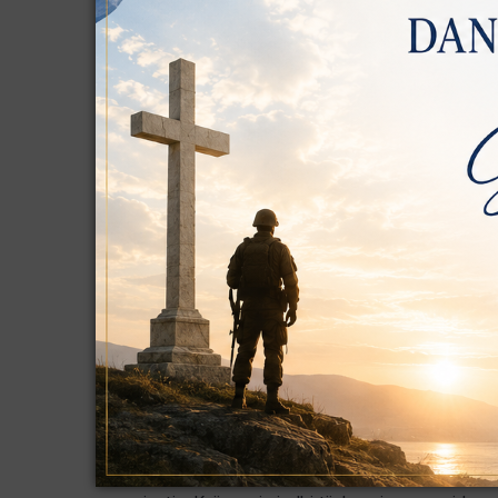
JAVNU RASPRAVU o Prijedlogu izmj
1. Objavljuje se javna rasprava o Prijedlogu izmjene
Prijedlog Plana, sukladno Zaključku o utvrđivanju P
javnu raspravu), KLASA: 350-03/24-37/01, URBROJ
2. Javna rasprava traje od 14.05.2026., do zaključn
3. Početak javnog uvida u Prijedlog Plana je 14.05.2
lokaciji: OPĆINA KOLAN, Trg kralja Tomislava 6, 10,
4. Javno izlaganje o Prijedlogu Plana održat će se 
5. Prijedlog Plana objavljen je na web stranici Nosite
prostornog uređenja:
https://ispu.mgipu.hr/
6. Prijedlozi i primjedbe na Prijedlog Plana mogu se 