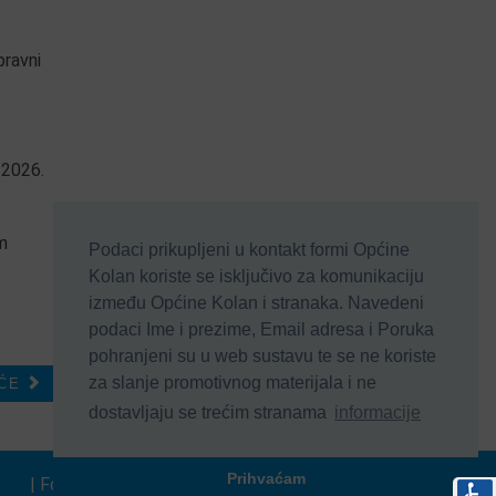
pravni
.2026.
om
Podaci prikupljeni u kontakt formi Općine
Kolan koriste se isključivo za komunikaciju
između Općine Kolan i stranaka. Navedeni
podaci Ime i prezime, Email adresa i Poruka
pohranjeni su u web sustavu te se ne koriste
za slanje promotivnog materijala i ne
ĆE
dostavljaju se trećim stranama
informacije
Prihvaćam
| Formular
| Impressum
Na vrh