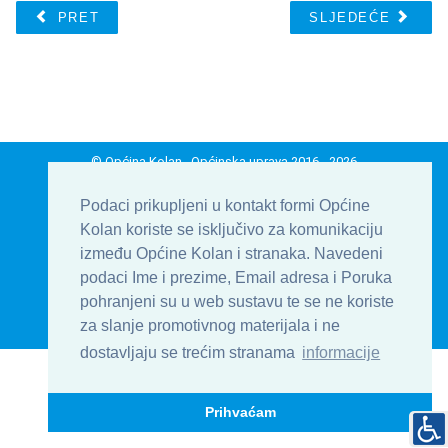
PRET
SLJEDEĆE
© Općina Kolan , Općinska uprava 2016 - 2026
Develop & Host by
TJstudio.info
Podaci prikupljeni u kontakt formi Općine
Kolan koriste se isključivo za komunikaciju
| Uvjeti korištenja
| Kontakt
| Formular
između Općine Kolan i stranaka. Navedeni
| Impressum
podaci Ime i prezime, Email adresa i Poruka
pohranjeni su u web sustavu te se ne koriste
Na vrh
za slanje promotivnog materijala i ne
dostavljaju se trećim stranama
informacije
Prihvaćam