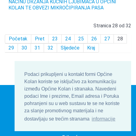
NAČINU DRŽANJA KUĆNIH LJUBIMACA U OPĆINI
KOLAN TE OBVEZI MIKROČIPIRANJA PASA
Stranica 28 od 32
Početak
Pret
23
24
25
26
27
28
29
30
31
32
Sljedeće
Kraj
Podaci prikupljeni u kontakt formi Općine
Kolan koriste se isključivo za komunikaciju
između Općine Kolan i stranaka. Navedeni
© Općina Kolan , Općinska uprava 2016 - 2026
podaci Ime i prezime, Email adresa i Poruka
Develop & Host by
TJstudio.info
pohranjeni su u web sustavu te se ne koriste
za slanje promotivnog materijala i ne
| Uvjeti korištenja
| Kontakt
| Formular
dostavljaju se trećim stranama
informacije
| Impressum