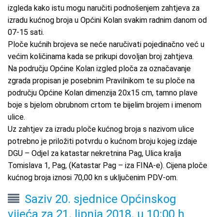
izgleda kako istu mogu naručiti podnošenjem zahtjeva za
izradu kućnog broja u Općini Kolan svakim radnim danom od
07-15 sati.
Ploče kućnih brojeva se neće naručivati pojedinačno već u
većim količinama kada se prikupi dovoljan broj zahtjeva.
Na području Općine Kolan izgled ploča za označavanje
zgrada propisan je posebnim Pravilnikom te su ploče na
području Općine Kolan dimenzija 20x15 cm, tamno plave
boje s bjelom obrubnom crtom te bijelim brojem i imenom
ulice.
Uz zahtjev za izradu ploče kućnog broja s nazivom ulice
potrebno je priložiti potvrdu o kućnom broju kojeg izdaje
DGU – Odjel za katastar nekretnina Pag, Ulica kralja
Tomislava 1, Pag, (Katastar Pag – iza FINA-e). Cijena ploče
kućnog broja iznosi 70,00 kn s uključenim PDV-om.
Saziv 20. sjednice Općinskog
vijeća za 21. lipnja 2018. u 10:00 h