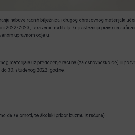
anju nabave radnih bilježnica i drugog obrazovnog materijala uče
ni 2022/2023., pozivamo roditelje koji ostvaruju pravo na sufinan
tvenom upravnom odjelu.
og materijala uz predočenje računa (za osnovnoškolce) ili potv
je do 30. studenog 2022. godine.
mo da se omoti, te školski pribor izuzmu iz računa)