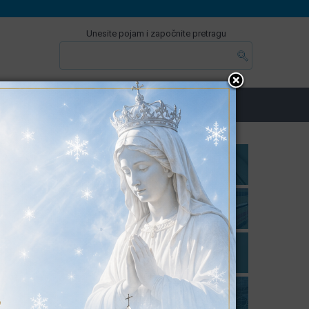
Unesite pojam i započnite pretragu
MA
E-USLUGE & INFO
LOKALNI IZBORI