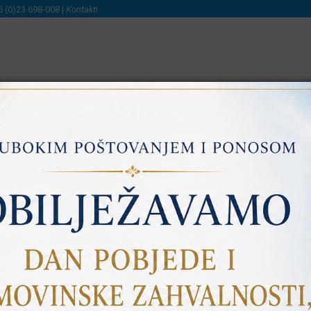
5 (0)23 698-008 |
Kontakti
NI
SAVJETOVANJE S JAVNOŠĆU
PRISTUP INFORMACIJA
SUFINANCIRANJU UDŽBENIKA
OVOZ 2022