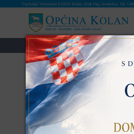
Trg kralja Tomislava 6 23251 Kolan, Otok Pag, Hrvatska | Tel. +38
OPĆINSKA UPRAVA
LAG
MJEŠTA
Novosti
OBAVIJEST RODITELJIMA O 
KATEGORIJA:
AKTUALNOSTI
OBJAVLJENO: 23 KOL