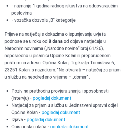
- najmanje 1 godina radnog iskustva na odgovarajućim
poslovima
- vozačka dozvola „B“ kategorije
Prijave na natječaj s dokazima o ispunjavanju uvjeta
podnose se u roku od
8 dana
od objave natječaja u
Narodnim novinama („Narodne novine“ broj 61/26),
neposredno u pisarnici Općine Kolan ili preporučenom
poštom na adresu: Općina Kolan, Trg kralja Tomislava 6,
23251 Kolan, s naznakom: "Ne otvarati – natječaj za prijam
u službu na neodređeno vrijeme – „domar“ .
Poziv na prethodnu provjeru znanja i sposobnosti
(intervju) -
pogledaj dokument
Natječaj za prijam u službu u Jedinstveni upravni odjel
Općine Kolan -
pogledaj dokument
Izjava -
pogledaj dokument
Opis posla i plaća -
pogledaj dokument