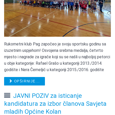
Rukometni klub Pag započeo je svoju sportsku godinu sa
izuzetnim uspjehom! Osvojena srebrna medalja, četvrto
mjesto i nagrade za igrače koji su se našli u najboljoj petorci
u obje kategorije: Rafael Grašo u kategoriji 2013./2014.
godište i Nera Čemeljić u kategoriji 2015./2016. godište
OPŠIRNIJE...
JAVNI POZIV za isticanje
kandidatura za izbor članova Savjeta
mladih Općine Kolan