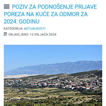
POZIV ZA PODNOŠENJE PRIJAVE
POREZA NA KUĆE ZA ODMOR ZA
2024. GODINU
KATEGORIJA:
AKTUALNOSTI
OBJAVLJENO: 12 VELJAČA 2024