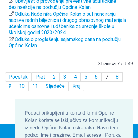
Obavijest o provođenju preventivne adulticidne
dezinsekcije na području Općine Kolan.
Odluka Načelnika Općine Kolan o sufinanciranju
nabave radnih bilježnica i drugog obrazovnog materijala
učenicima osnovne i udžbenika za srednje škole u
školskoj godini 2023/2024.
Odluka o proglašenju sajamskog dana na području
Općine Kolan
Stranica 7 od 49
Početak
Pret
2
3
4
5
6
7
8
9
10
11
Sljedeće
Kraj
Podaci prikupljeni u kontakt formi Općine
Kolan koriste se isključivo za komunikaciju
između Općine Kolan i stranaka. Navedeni
© Općina Kolan , Općinska uprava 2016 - 2026
podaci Ime i prezime, Email adresa i Poruka
Develop & Host by
TJstudio.info