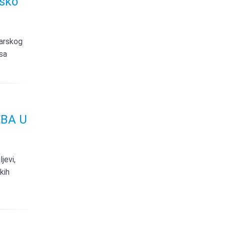
msko
darskog
sa
EBA U
jevi,
kih