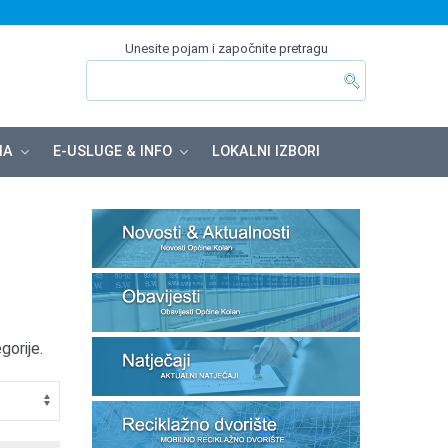
Unesite pojam i započnite pretragu
MA
E-USLUGE & INFO
LOKALNI IZBORI
gorije.