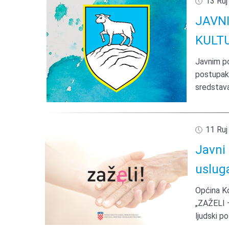
13 Ruj
JAVN
KULTU
Javnim poz
postupak d
sredstava
11 Ruj
Javni 
uslug
Općina Ko
„ZAŽELI 
ljudski p