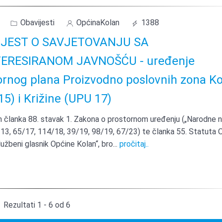
Obavijesti
OpćinaKolan
1388
IJEST O SAVJETOVANJU SA
ERESIRANOM JAVNOŠĆU - uređenje
ornog plana Proizvodno poslovnih zona K
5) i Križine (UPU 17)
članka 88. stavak 1. Zakona o prostornom uređenju („Narodne n
/13, 65/17, 114/18, 39/19, 98/19, 67/23) te članka 55. Statuta 
lužbeni glasnik Općine Kolan“, bro
...
pročitaj..
Rezultati 1 - 6 od 6