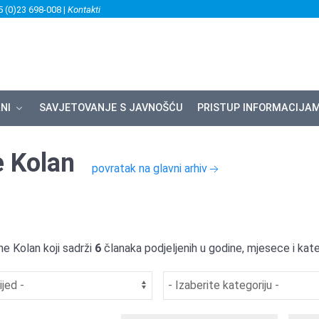
5 (0)23 698-008 |
Kontakti
NI
SAVJETOVANJE S JAVNOŠĆU
PRISTUP INFORMACIJA
e Kolan
povratak na glavni arhiv
ne Kolan koji sadrži
6
članaka podjeljenih u godine, mjesece i kate