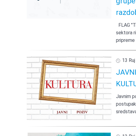
grupe
razdo
FLAG "Tri
sektora r
pripreme
13 Ruj
JAVN
KULTU
Javnim poz
postupak d
sredstava