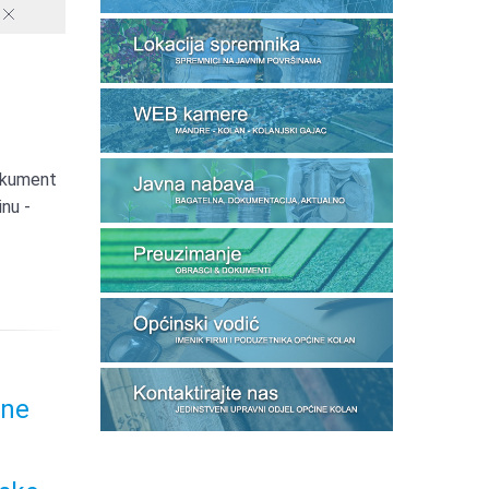
dokument
inu -
lne