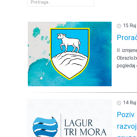
15 Ruj
Prora
II. izmje
Obrazlože
14 Ruj
Poziv 
razvoj