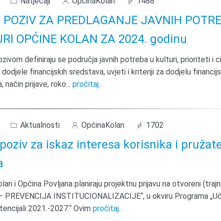
Natječaji
OpćinaKolan
1488
I POZIV ZA PREDLAGANJE JAVNIH POTR
RI OPĆINE KOLAN ZA 2024. godinu
ivom definiraju se područja javnih potreba u kulturi, prioriteti i cil
odjele financijskih sredstava, uvjeti i kriteriji za dodjelu financijs
, način prijave, roko
...
pročitaj..
Aktualnosti
OpćinaKolan
1702
poziv za iskaz interesa korisnika i pružate
a
lan i Općina Povljana planiraju projektnu prijavu na otvoreni (trajn
– PREVENCIJA INSTITUCIONALIZACIJE“, u okviru Programa „Uči
otencijali 2021.-2027.“ Ovim
pročitaj..