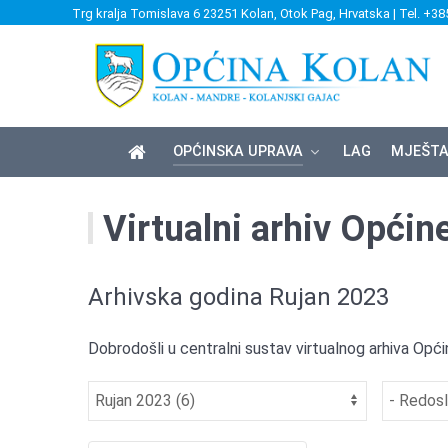
Trg kralja Tomislava 6 23251 Kolan, Otok Pag, Hrvatska | Tel. +38
OPĆINSKA UPRAVA
LAG
MJEŠTA
Virtualni arhiv Općin
Arhivska godina Rujan 2023
Dobrodošli u centralni sustav virtualnog arhiva Opći