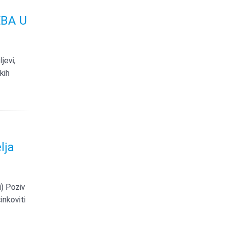
EBA U
jevi,
kih
lja
i) Poziv
nkoviti