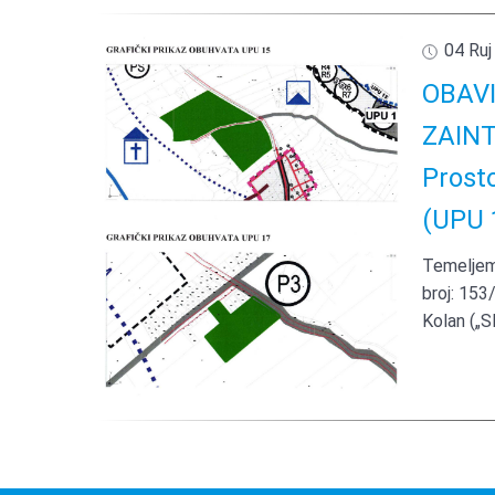
04 Ruj
OBAV
ZAINT
Prost
(UPU 1
Temeljem 
broj: 153
Kolan („S