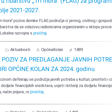
 u ribarstvu „Tri mora“ (FLAG) za progra
blje 2021-2027.
 mora" poziva dionike FLAG područja iz javnog, civilnog i gospo
ibarstva da se odazovu radionicama organiziranim u sklopu proce
 Lokalne razvojne s
pročitaj..
Aktualnosti
OpćinaKolan
1489
I POZIV ZA PREDLAGANJE JAVNIH POTR
RI OPĆINE KOLAN ZA 2024. godinu
ivom definiraju se područja javnih potreba u kulturi, prioriteti i cil
odjele financijskih sredstava, uvjeti i kriteriji za dodjelu financijs
, način prijave, ro
pročitaj..