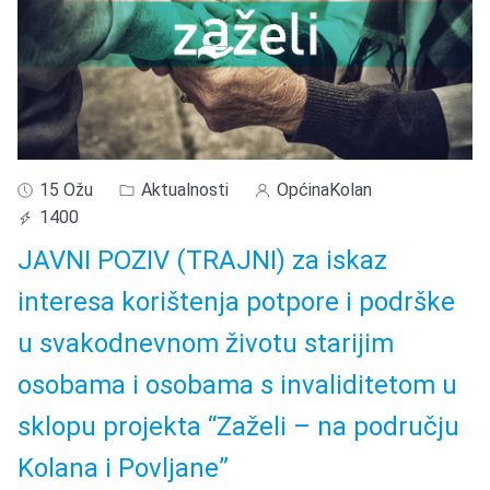
15 Ožu
Aktualnosti
OpćinaKolan
1400
JAVNI POZIV (TRAJNI) za iskaz
interesa korištenja potpore i podrške
u svakodnevnom životu starijim
osobama i osobama s invaliditetom u
sklopu projekta “Zaželi – na području
Kolana i Povljane”