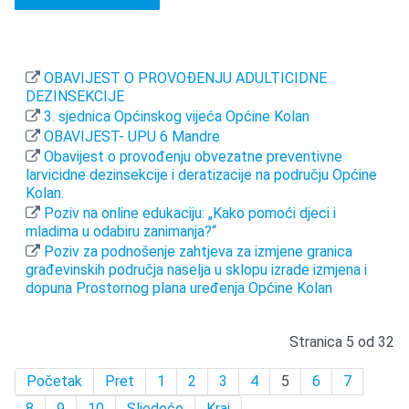
OBAVIJEST O PROVOĐENJU ADULTICIDNE
DEZINSEKCIJE
3. sjednica Općinskog vijeća Općine Kolan
OBAVIJEST- UPU 6 Mandre
Obavijest o provođenju obvezatne preventivne
larvicidne dezinsekcije i deratizacije na području Općine
Kolan.
Poziv na online edukaciju: „Kako pomoći djeci i
mladima u odabiru zanimanja?“
Poziv za podnošenje zahtjeva za izmjene granica
građevinskih područja naselja u sklopu izrade izmjena i
dopuna Prostornog plana uređenja Općine Kolan
Stranica 5 od 32
Početak
Pret
1
2
3
4
5
6
7
8
9
10
Sljedeće
Kraj